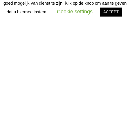
goed mogelijk van dienst te zijn. Klik op de knop om aan te geven
Cookie settings
dat u hiermee instemt..
ACCEPT
Elke eerste zondag van de maand (behalve in
januari, februari en 5
april/Pasen)
vertrek om 14.00 uur
Kosten
€ 6
per persoon graag contant aan de gids.
(Kinderen onder de 12 jaar in gezinsverband gratis)
deze
Voor deze wandeling graag van te voren aanmelden via
link.