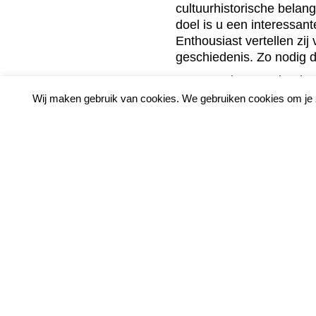
cultuurhistorische belang
doel is u een interessan
Enthousiast vertellen zi
geschiedenis. Zo nodig do
Contactadres van het be
secretaris@gildeleiden.nl
Wij maken gebruik van cookies. We gebruiken cookies om je zo
aanvragen van wandelin
Ook gids worden? Ben je 
weten komen over de Lei
enkele keren per week e
te verzorgen, meld je da
kennismakingsgesprek wo
toelatingsprocedure.
Acht keer p