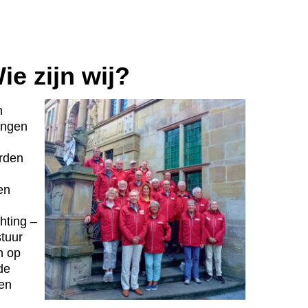
ie zijn wij?
n
ingen
orden
en
hting –
stuur
en op
de
sen