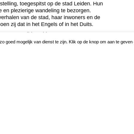
stelling, toegespitst op de stad Leiden. Hun
te en plezierige wandeling te bezorgen.
j verhalen van de stad, haar inwoners en de
en zij dat in het Engels of in het Duits.
stuur van Gilde Leiden:
. Dit mailadres is niet bedoeld voor het
 goed mogelijk van dienst te zijn. Klik op de knop om aan te geven 
gen.
historisch geïnteresseerd, wil je meer te
dse geschiedenis, ben je beschikbaar om
en anderhalf à twee uur durende rondleiding
n aan bij de secretaris. In een daaropvolgend
rd je verder geïnformeerd over de
er jaar kunt u aansluiten bij een themawandeling.
naar h
Gilde Stadswandelingen Leiden