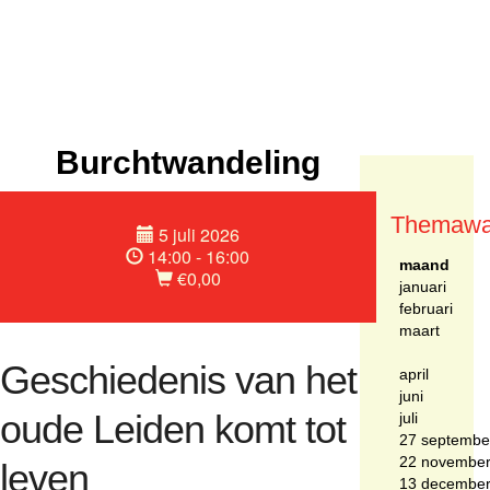
Burchtwandeling
Themawa
5 juli 2026
14:00 - 16:00
maand
€0,00
januari
februari
maart
Geschiedenis van het
april
juni
oude Leiden komt tot
juli
27 septembe
22 novembe
leven
13 decembe