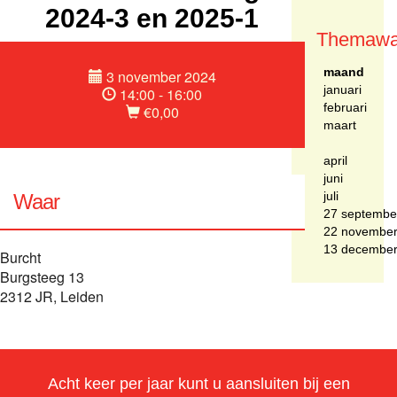
2024-3 en 2025-1
Themawa
maand
3 november 2024
januari
14:00 - 16:00
februari
€0,00
maart
april
juni
juli
Waar
27 septembe
22 novembe
13 decembe
Burcht
Burgsteeg 13
2312 JR, Leiden
Acht keer per jaar kunt u aansluiten bij een