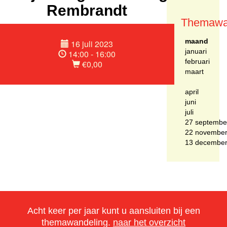
Rembrandt
Themawa
maand
16 juli 2023
januari
14:00 - 16:00
februari
€0,00
maart
april
juni
juli
27 septembe
22 novembe
13 decembe
Acht keer per jaar kunt u aansluiten bij een
themawandeling.
naar het overzicht