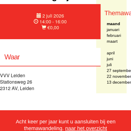
Themawa
2 juli 2026
14:00 - 16:00
maand
€0,00
januari
februari
maart
april
Waar
juni
juli
27 septembe
VVV Leiden
22 novembe
Stationsweg 26
13 decembe
2312 AV, Leiden
Acht keer per jaar kunt u aansluiten bij een
themawandeling.
naar het overzicht