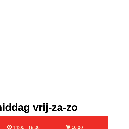
iddag vrij-za-zo
14:00 - 16:00
€0,00