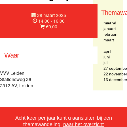
Themawa
28 maart 2025
14:00 - 16:00
maand
€0,00
januari
februari
maart
april
Waar
juni
juli
27 septembe
VVV Leiden
22 novembe
Stationsweg 26
13 decembe
2312 AV, Leiden
Acht keer per jaar kunt u aansluiten bij een
themawandeling.
naar het overzicht