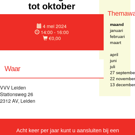
tot oktober
Themawa
maand
4 mei 2024
januari
14:00 - 16:00
februari
€0,00
maart
april
juni
juli
Waar
27 septembe
22 novembe
13 decembe
VVV Leiden
Stationsweg 26
2312 AV, Leiden
Acht keer per jaar kunt u aansluiten bij een