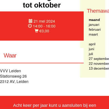
tot oktober
Themawa
maand
21 mei 2024
januari
14:00 - 16:00
februari
€0,00
maart
april
juni
juli
Waar
27 septembe
22 novembe
13 decembe
VVV Leiden
Stationsweg 26
2312 AV, Leiden
Acht keer per jaar kunt u aansluiten bij een