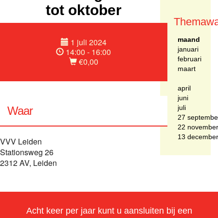
tot oktober
Themawa
maand
1 juli 2024
januari
14:00 - 16:00
februari
€0,00
maart
april
juni
juli
Waar
27 septembe
22 novembe
13 decembe
VVV Leiden
Stationsweg 26
2312 AV, Leiden
Acht keer per jaar kunt u aansluiten bij een