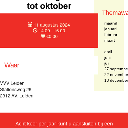
tot oktober
Themawa
maand
11 augustus 2024
januari
14:00 - 16:00
februari
€0,00
maart
april
juni
juli
Waar
27 septembe
22 novembe
13 decembe
VVV Leiden
Stationsweg 26
2312 AV, Leiden
Acht keer per jaar kunt u aansluiten bij een