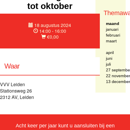
tot oktober
Themawa
maand
18 augustus 2024
januari
14:00 - 16:00
februari
€0,00
maart
april
juni
juli
Waar
27 septembe
22 novembe
13 decembe
VVV Leiden
Stationsweg 26
2312 AV, Leiden
Acht keer per jaar kunt u aansluiten bij een