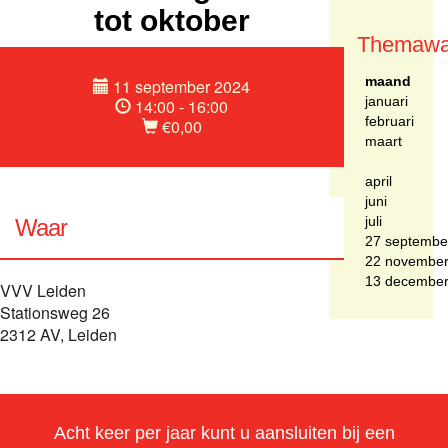
tot oktober
Themawa
maand
11 september 2024
januari
14:00 - 16:00
februari
€0,00
maart
april
juni
juli
Waar
27 septembe
22 novembe
13 decembe
VVV Leiden
Stationsweg 26
2312 AV, Leiden
Acht keer per jaar kunt u aansluiten bij een