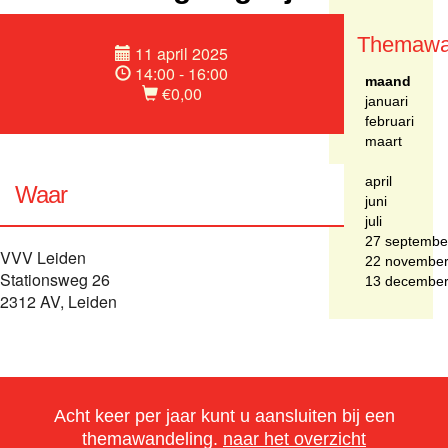
Themawa
11 april 2025
14:00 - 16:00
maand
€0,00
januari
februari
maart
april
Waar
juni
juli
27 septembe
VVV Leiden
22 novembe
Stationsweg 26
13 decembe
2312 AV, Leiden
Acht keer per jaar kunt u aansluiten bij een
themawandeling.
naar het overzicht