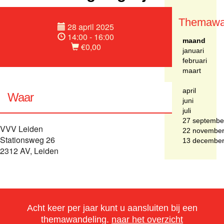
Themawa
28 april 2025
14:00 - 16:00
maand
€0,00
januari
februari
maart
april
Waar
juni
juli
27 septembe
VVV Leiden
22 novembe
Stationsweg 26
13 decembe
2312 AV, Leiden
Acht keer per jaar kunt u aansluiten bij een
themawandeling.
naar het overzicht