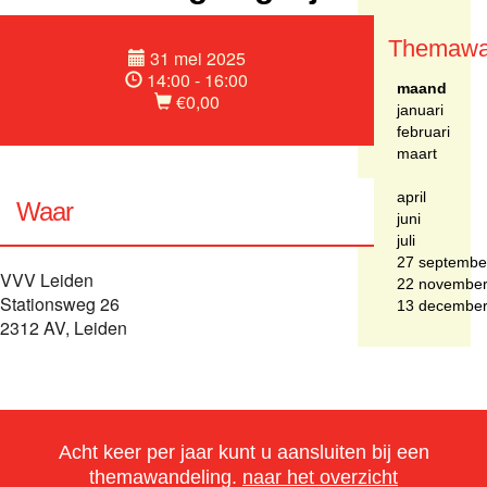
Themawa
31 mei 2025
14:00 - 16:00
maand
€0,00
januari
februari
maart
april
Waar
juni
juli
27 septembe
VVV Leiden
22 novembe
Stationsweg 26
13 decembe
2312 AV, Leiden
Acht keer per jaar kunt u aansluiten bij een
themawandeling.
naar het overzicht