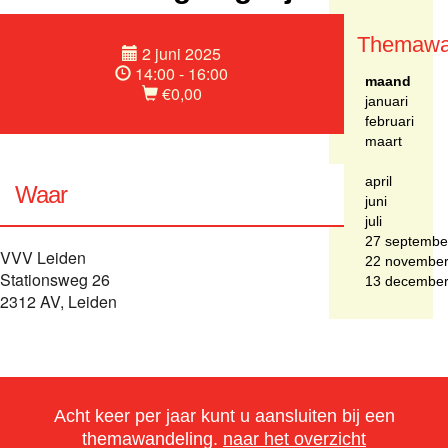
Themawa
2 juni 2025
14:00 - 16:00
maand
€0,00
januari
februari
maart
april
Waar
juni
juli
27 septembe
VVV Leiden
22 novembe
Stationsweg 26
13 decembe
2312 AV, Leiden
Acht keer per jaar kunt u aansluiten bij een
themawandeling.
naar het overzicht