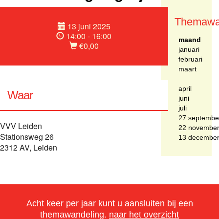
Themawa
13 juni 2025
14:00 - 16:00
maand
€0,00
januari
februari
maart
april
Waar
juni
juli
27 septembe
VVV Leiden
22 novembe
Stationsweg 26
13 decembe
2312 AV, Leiden
Acht keer per jaar kunt u aansluiten bij een
themawandeling.
naar het overzicht