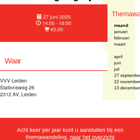
Themawa
27 juni 2025
14:00 - 16:00
maand
€0,00
januari
februari
maart
april
Waar
juni
juli
27 septembe
VVV Leiden
22 novembe
Stationsweg 26
13 decembe
2312 AV, Leiden
Acht keer per jaar kunt u aansluiten bij een
themawandeling.
naar het overzicht