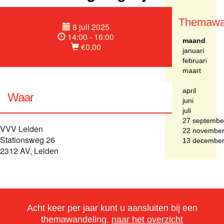
Themawa
8 juli 2025
14:00 - 16:00
maand
€0,00
januari
februari
maart
april
Waar
juni
juli
27 septembe
VVV Leiden
22 novembe
Stationsweg 26
13 decembe
2312 AV, Leiden
Acht keer per jaar kunt u aansluiten bij een
themawandeling.
naar het overzicht