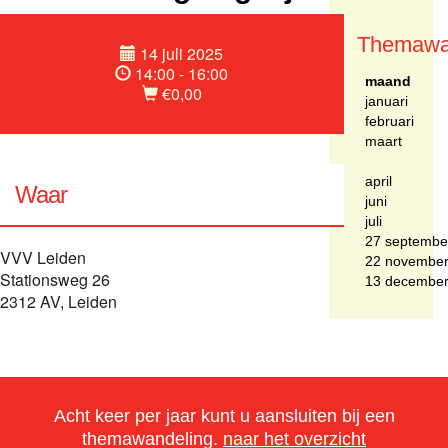
Themawa
14 juli 2025
14:00 - 16:00
maand
€0,00
januari
februari
maart
april
Waar
juni
juli
27 septembe
VVV Leiden
22 novembe
Stationsweg 26
13 decembe
2312 AV, Leiden
Acht keer per jaar kunt u aansluiten bij een
themawandeling.
naar het overzicht