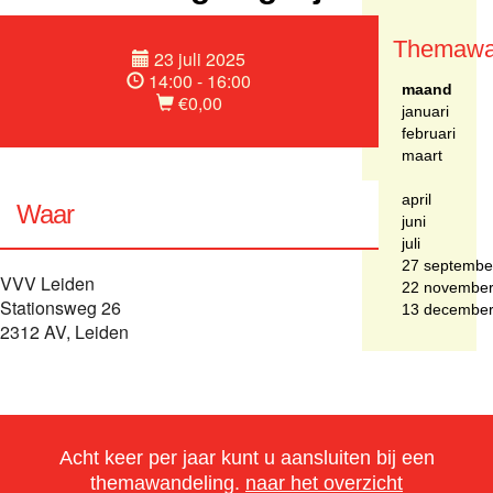
Themawa
23 juli 2025
14:00 - 16:00
maand
€0,00
januari
februari
maart
april
Waar
juni
juli
27 septembe
VVV Leiden
22 novembe
Stationsweg 26
13 decembe
2312 AV, Leiden
Acht keer per jaar kunt u aansluiten bij een
themawandeling.
naar het overzicht