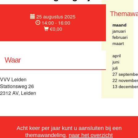
Themawa
25 augustus 2025
14:00 - 16:00
maand
€0,00
januari
februari
maart
april
Waar
juni
juli
27 septembe
VVV Leiden
22 novembe
Stationsweg 26
13 decembe
2312 AV, Leiden
Acht keer per jaar kunt u aansluiten bij een
themawandeling.
naar het overzicht