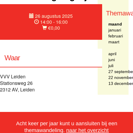
Themawa
26 augustus 2025
14:00 - 16:00
maand
€0,00
januari
februari
maart
april
Waar
juni
juli
27 septembe
VVV Leiden
22 novembe
Stationsweg 26
13 decembe
2312 AV, Leiden
Acht keer per jaar kunt u aansluiten bij een
themawandeling.
naar het overzicht