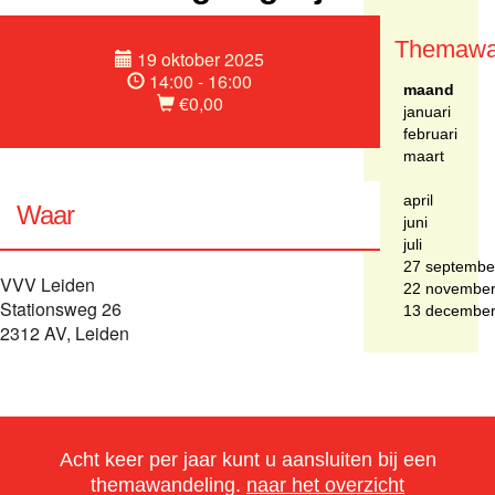
Themawa
19 oktober 2025
14:00 - 16:00
maand
€0,00
januari
februari
maart
april
Waar
juni
juli
27 septembe
VVV Leiden
22 novembe
Stationsweg 26
13 decembe
2312 AV, Leiden
Acht keer per jaar kunt u aansluiten bij een
themawandeling.
naar het overzicht