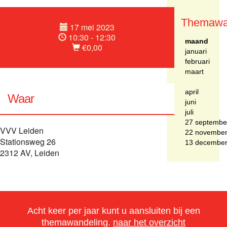
Themawa
17 mei 2023
10:30 - 12:30
maand
€0,00
januari
februari
maart
april
Waar
juni
juli
27 septembe
VVV Leiden
22 novembe
Stationsweg 26
13 decembe
2312 AV, Leiden
Acht keer per jaar kunt u aansluiten bij een
themawandeling.
naar het overzicht