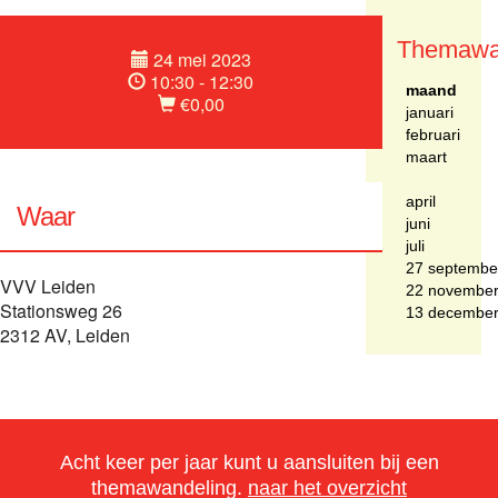
Themawa
24 mei 2023
10:30 - 12:30
maand
€0,00
januari
februari
maart
april
Waar
juni
juli
27 septembe
VVV Leiden
22 novembe
Stationsweg 26
13 decembe
2312 AV, Leiden
Acht keer per jaar kunt u aansluiten bij een
themawandeling.
naar het overzicht