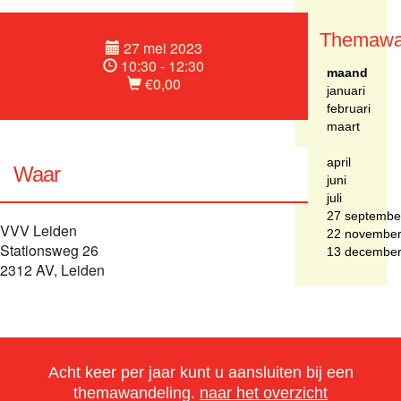
Themawa
27 mei 2023
10:30 - 12:30
maand
€0,00
januari
februari
maart
april
Waar
juni
juli
27 septembe
VVV Leiden
22 novembe
Stationsweg 26
13 decembe
2312 AV, Leiden
Acht keer per jaar kunt u aansluiten bij een
themawandeling.
naar het overzicht