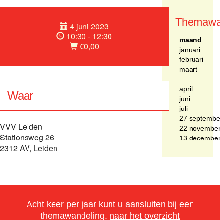
Themawa
4 juni 2023
10:30 - 12:30
maand
€0,00
januari
februari
maart
april
Waar
juni
juli
27 septembe
VVV Leiden
22 novembe
Stationsweg 26
13 decembe
2312 AV, Leiden
Acht keer per jaar kunt u aansluiten bij een
themawandeling.
naar het overzicht