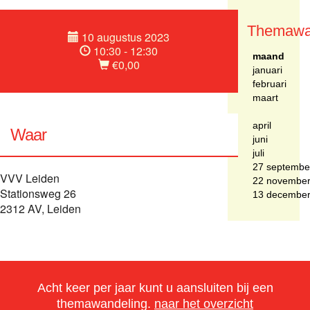
Themawa
10 augustus 2023
10:30 - 12:30
maand
€0,00
januari
februari
maart
april
Waar
juni
juli
27 septembe
VVV Leiden
22 novembe
Stationsweg 26
13 decembe
2312 AV, Leiden
Acht keer per jaar kunt u aansluiten bij een
themawandeling.
naar het overzicht