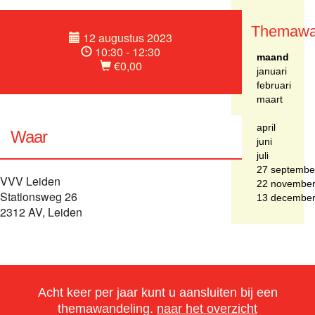
Themawa
12 augustus 2023
10:30 - 12:30
maand
€0,00
januari
februari
maart
april
Waar
juni
juli
27 septembe
VVV Leiden
22 novembe
Stationsweg 26
13 decembe
2312 AV, Leiden
Acht keer per jaar kunt u aansluiten bij een
themawandeling.
naar het overzicht