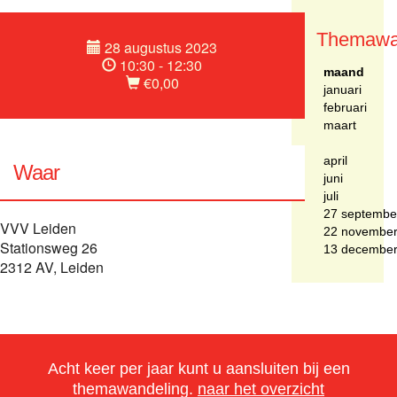
Themawa
28 augustus 2023
10:30 - 12:30
maand
€0,00
januari
februari
maart
april
Waar
juni
juli
27 septembe
VVV Leiden
22 novembe
Stationsweg 26
13 decembe
2312 AV, Leiden
Acht keer per jaar kunt u aansluiten bij een
themawandeling.
naar het overzicht