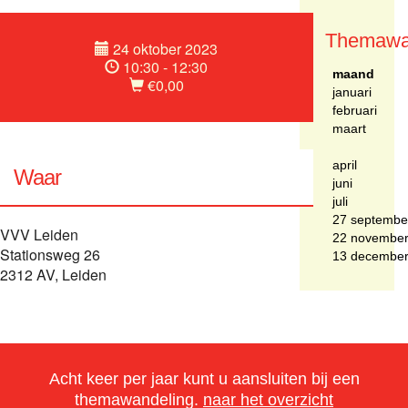
Themawa
24 oktober 2023
10:30 - 12:30
maand
€0,00
januari
februari
maart
april
Waar
juni
juli
27 septembe
VVV Leiden
22 novembe
Stationsweg 26
13 decembe
2312 AV, Leiden
Acht keer per jaar kunt u aansluiten bij een
themawandeling.
naar het overzicht