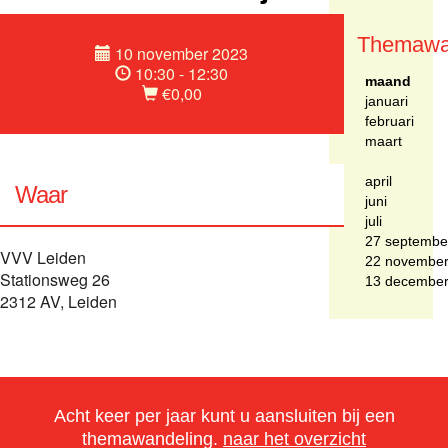
Themawa
10 november 2023
10:30 - 12:30
maand
€0,00
januari
februari
maart
april
Waar
juni
juli
27 septembe
VVV Leiden
22 novembe
Stationsweg 26
13 decembe
2312 AV, Leiden
Acht keer per jaar kunt u aansluiten bij een
themawandeling.
naar het overzicht