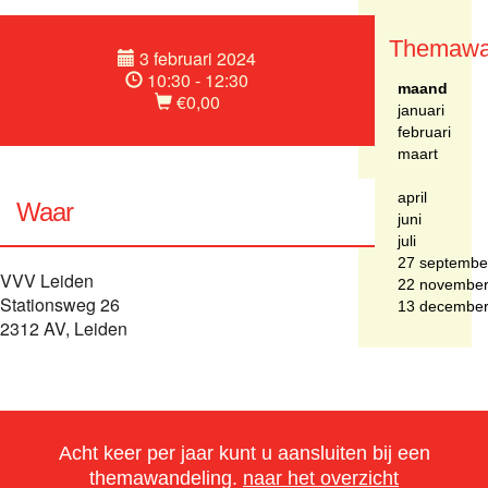
Themawa
3 februari 2024
10:30 - 12:30
maand
€0,00
januari
februari
maart
april
Waar
juni
juli
27 septembe
VVV Leiden
22 novembe
Stationsweg 26
13 decembe
2312 AV, Leiden
Acht keer per jaar kunt u aansluiten bij een
themawandeling.
naar het overzicht