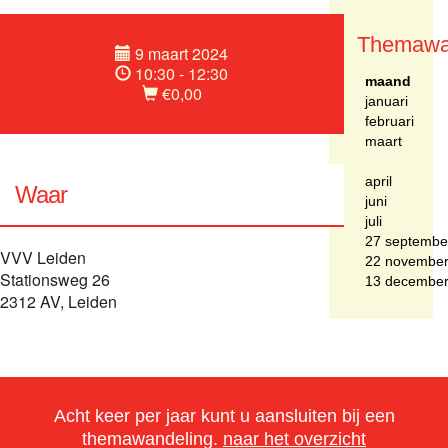
Themawa
9 maart 2024
10:30 - 12:30
maand
€0,00
januari
februari
maart
april
Waar
juni
juli
27 septembe
VVV Leiden
22 novembe
Stationsweg 26
13 decembe
2312 AV, Leiden
Acht keer per jaar kunt u aansluiten bij een
themawandeling.
naar het overzicht