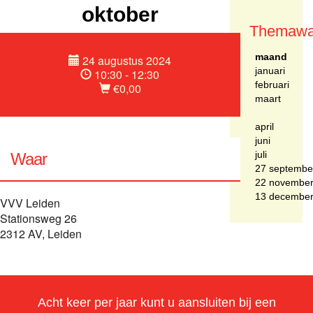
oktober
Themawa
maand
24 augustus 2024
januari
10:30 - 12:30
februari
€0,00
maart
april
juni
juli
Waar
27 septembe
22 novembe
13 decembe
VVV Leiden
Stationsweg 26
2312 AV, Leiden
Acht keer per jaar kunt u aansluiten bij een