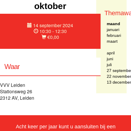
oktober
Themawa
maand
14 september 2024
januari
10:30 - 12:30
februari
€0,00
maart
april
juni
juli
Waar
27 septembe
22 novembe
13 decembe
VVV Leiden
Stationsweg 26
2312 AV, Leiden
Acht keer per jaar kunt u aansluiten bij een