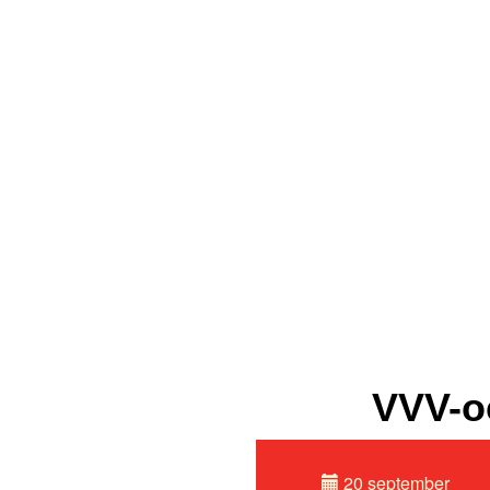
VVV-o
20 september