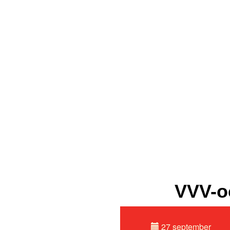
VVV-o
27 september