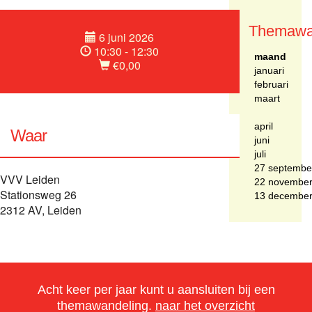
Themawa
6 juni 2026
10:30 - 12:30
maand
€0,00
januari
februari
maart
april
Waar
juni
juli
27 septembe
VVV Leiden
22 novembe
Stationsweg 26
13 decembe
2312 AV, Leiden
Acht keer per jaar kunt u aansluiten bij een
themawandeling.
naar het overzicht